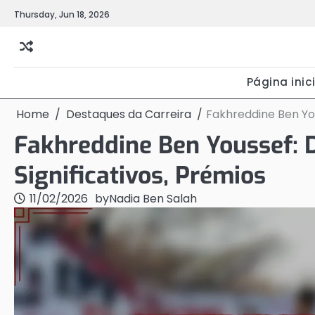
Skip
Thursday, Jun 18, 2026
to
content
Página inic
Home
Destaques da Carreira
Fakhreddine Ben You
Fakhreddine Ben Youssef: D
Significativos, Prémios
11/02/2026
by
Nadia Ben Salah