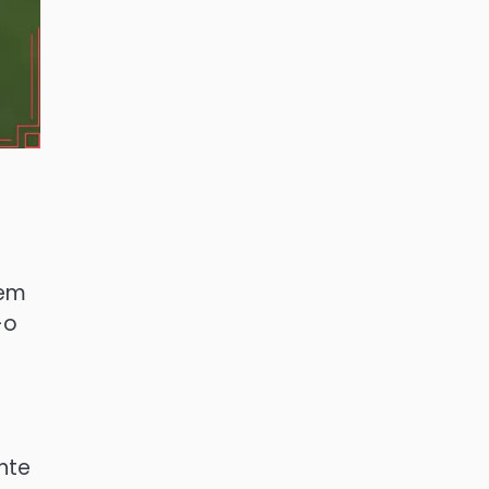
 em
-o
nte