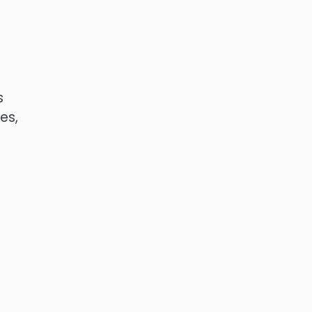
s
es,