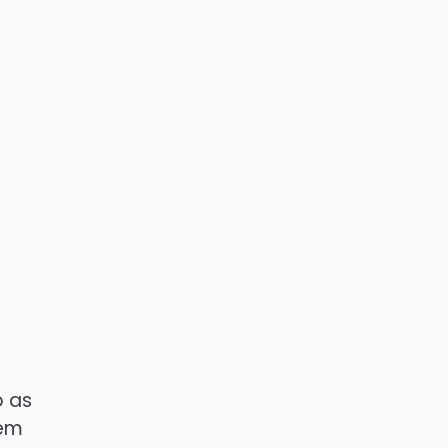
o as
bém