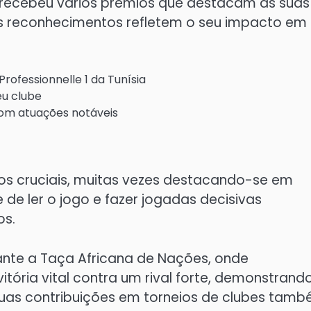
 recebeu vários prémios que destacam as suas
es reconhecimentos refletem o seu impacto em
ofessionnelle 1 da Tunísia
eu clube
com atuações notáveis
s cruciais, muitas vezes destacando-se em
de ler o jogo e fazer jogadas decisivas
os.
ante a Taça Africana de Nações, onde
ria vital contra um rival forte, demonstrand
 suas contribuições em torneios de clubes tam