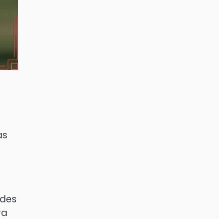
as
ades
ra