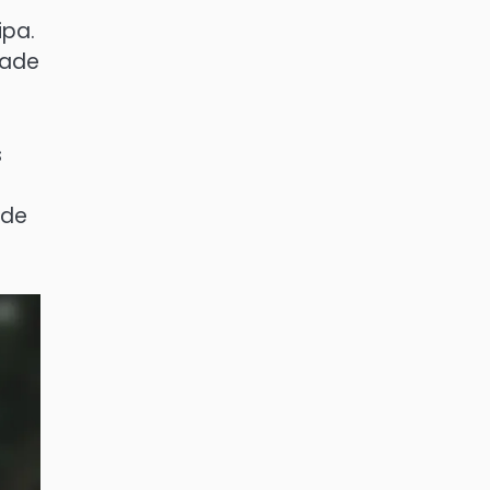
ipa.
dade
s
 de