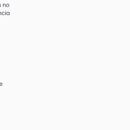
s no
ncia
e