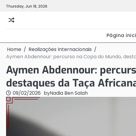
Skip
Thursday, Jun 18, 2026
to
content
Página inic
Home
Realizações Internacionais
Aymen Abdennour: percurso na Copa do Mundo, destaqu
Aymen Abdennour: percurs
destaques da Taça Africana
09/02/2026
by
Nadia Ben Salah