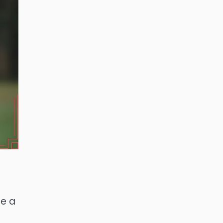
te a
s