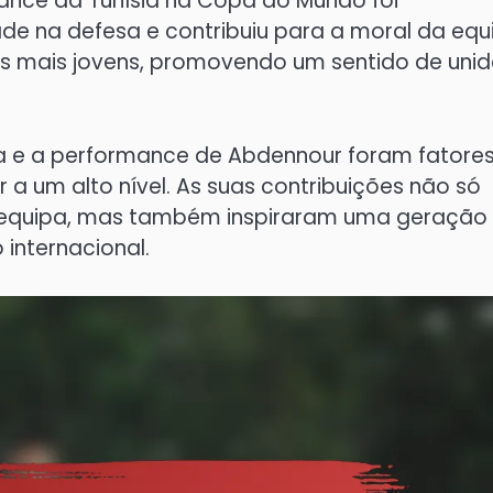
nce da Tunísia na Copa do Mundo foi
dade na defesa e contribuiu para a moral da equ
res mais jovens, promovendo um sentido de uni
ça e a performance de Abdennour foram fatore
a um alto nível. As suas contribuições não só
 equipa, mas também inspiraram uma geração
 internacional.