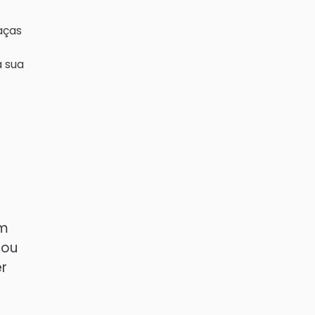
aças
a sua
am
tou
r